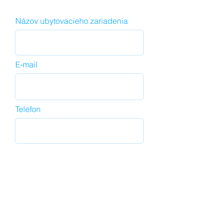
Názov ubytovacieho zariadenia
E‑mail
Telefon
Odeslat
Přidejte se k více jak 1000
ubytovatelů, kteří
jednoduše spravují své rezervace