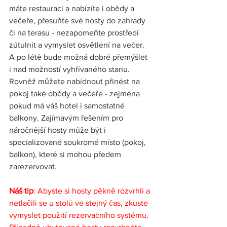
máte restauraci a nabízíte i obědy a 
večeře, přesuňte své hosty do zahrady 
či na terasu - nezapomeňte prostředí 
zútulnit a vymyslet osvětlení na večer. 
A po létě bude možná dobré přemýšlet 
i nad možností vyhřívaného stanu. 
Rovněž můžete nabídnout přinést na 
pokoj také obědy a večeře - zejména 
pokud má váš hotel i samostatné 
balkony. Zajímavým řešením pro 
náročnější hosty může být i 
specializované soukromé místo (pokoj, 
balkon), které si mohou předem 
zarezervovat. 
Náš tip
: Abyste si hosty pěkně rozvrhli a 
netlačili se u stolů ve stejný čas, zkuste 
vymyslet použití rezervačního systému. 