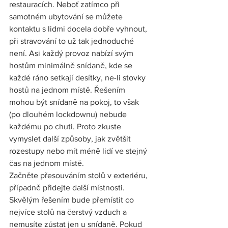
restauracích. Neboť zatímco při 
samotném ubytování se můžete 
kontaktu s lidmi docela dobře vyhnout, 
při stravování to už tak jednoduché 
není. Asi každý provoz nabízí svým 
hostům minimálně snídaně, kde se 
každé ráno setkají desítky, ne-li stovky 
hostů na jednom místě. Řešením 
mohou být snídaně na pokoj, to však 
(po dlouhém lockdownu) nebude 
každému po chuti. Proto zkuste 
vymyslet další způsoby, jak zvětšit 
rozestupy nebo mít méně lidí ve stejný 
čas na jednom místě.
Začněte přesouváním stolů v exteriéru, 
případně přidejte další místnosti. 
Skvělým řešením bude přemístit co 
nejvíce stolů na čerstvý vzduch a 
nemusíte zůstat jen u snídaně. Pokud 