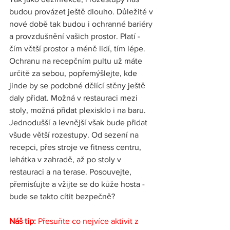
budou provázet ještě dlouho. Důležité v 
nové době tak budou i ochranné bariéry 
a provzdušnění vašich prostor. Platí - 
čím větší prostor a méně lidí, tím lépe. 
Ochranu na recepčním pultu už máte 
určitě za sebou, popřemýšlejte, kde 
jinde by se podobné dělící stěny ještě 
daly přidat. Možná v restauraci mezi 
stoly, možná přidat plexisklo i na baru. 
Jednodušší a levnější však bude přidat 
všude větší rozestupy. Od sezení na 
recepci, přes stroje ve fitness centru, 
lehátka v zahradě, až po stoly v 
restauraci a na terase. Posouvejte, 
přemisťujte a vžijte se do kůže hosta - 
bude se takto cítit bezpečně? 
Náš tip:
 Přesuňte co nejvíce aktivit z 