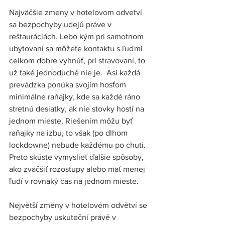
Najväčšie zmeny v hotelovom odvetví 
sa bezpochyby udejú práve v 
reštauráciách. Lebo kým pri samotnom 
ubytovaní sa môžete kontaktu s ľuďmi 
celkom dobre vyhnúť, pri stravovaní, to 
už také jednoduché nie je.  Asi každá 
prevádzka ponúka svojim hosťom 
minimálne raňajky, kde sa každé ráno 
stretnú desiatky, ak nie stovky hostí na 
jednom mieste. Riešením môžu byť 
raňajky na izbu, to však (po dlhom 
lockdowne) nebude každému po chuti. 
Preto skúste vymyslieť ďalšie spôsoby, 
ako zväčšiť rozostupy alebo mať menej 
ľudí v rovnaký čas na jednom mieste. 
Největší změny v hotelovém odvětví se 
bezpochyby uskuteční právě v 