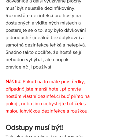
klávesnice a další využívané plochy 
musí být neustále dezinfikovány. 
Rozmístěte dezinfekci pro hosty na 
dostupných a viditelných místech a 
postarejte se o to, aby bylo dávkování 
jednoduché (ideálně bezdotykové) a 
samotná dezinfekce lehká a nelepivá. 
Snadno takto docílíte, že hosté se jí 
nebudou vyhýbat, ale naopak - 
pravidelně ji používat. 
Náš tip:
 Pokud na to máte prostředky, 
případně jste menší hotel, připravte 
hostům vlastní dezinfekci buď přímo na 
pokoji, nebo jim nachystejte balíček s 
malou lahvičkou dezinfekce a rouškou. 
Odstupy musí být!  
Tak jako dezinfekce, i rozestupy nás 