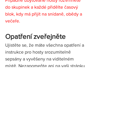
Případně ubytované hosty rozvrhněte 
do skupinek a každé přidělte časový 
blok, kdy má přijít na snídaně, obědy a 
večeře.   
Opatření zveřejněte  
Ujistěte se, že máte všechna opatření a 
instrukce pro hosty srozumitelně 
sepsány a vyvěšeny na viditelném 
místě. Nezapomeňte ani na vaši stránku 
či rezervační portály, ukažte vašim 
hostům, že dbáte na jejich bezpečnost 
a zároveň je nasměrujte, aby byli 
zodpovědní i oni sami.
Náš tip:
 Namísto vyvěšení opatření na 
nástěnce, kterou nikdo nečte, nebo 
lepení po stěnách, vytiskněte přehledný 
manuál a předejte ho hostům při 