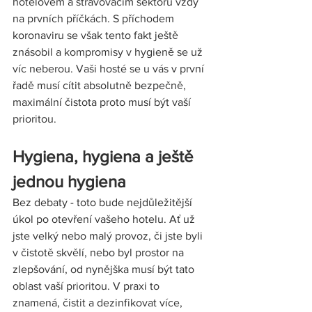
hotelovém a stravovacím sektoru vždy 
na prvních příčkách. S příchodem 
koronaviru se však tento fakt ještě 
znásobil a kompromisy v hygieně se už 
víc neberou. Vaši hosté se u vás v první 
řadě musí cítit absolutně bezpečně, 
maximální čistota proto musí být vaší 
prioritou.
Hygiena, hygiena a ještě 
jednou hygiena 
Bez debaty - toto bude nejdůležitější 
úkol po otevření vašeho hotelu. Ať už 
jste velký nebo malý provoz, či jste byli 
v čistotě skvělí, nebo byl prostor na 
zlepšování, od nynějška musí být tato 
oblast vaší prioritou. V praxi to 
znamená, čistit a dezinfikovat více, 