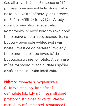
častěji a kvalitněji, což s sebou určitě 
přinese i zvýšené náklady. Bude třeba 
nakoupit kvalitní přípravky, dezinfekce, 
možná i rozšířit úklidový tým. A tady se 
opravdu nevyplatí váhat a dělat 
kompromisy. V nové koronavirové době 
bude právě čistota a bezpečnost to, co 
budou v první řadě vyhledávat i vaši 
hosté. Investice do perfektní hygieny 
bude proto důležitou investicí do 
budoucnosti vašeho hotelu. A ve finále 
může rozhodnout, zda budete úspěšní 
a vaši hosté se k vám ještě vrátí.
Náš tip:
 Připravte si hygienické a 
úklidové manuály, kde přesně 
definujete jak, kdy a čím se mají dané 
prostory čistit a dezinfikovat. Vlastní 
manuál by měl mít hotel, restaurace i 