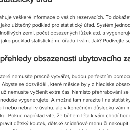
huje veškeré informace o vašich rezervacích. To dokážet
i jako užitečný podklad pro statistický úřad. Systém jedno
dnotlivých zemí, počet obsazených lůžek atd. a vygeneruj
í jako podklad statistickému úřadu i vám. Jak? Podívejte se
 a přehledy obsazenosti ubytovacího za
, které nemusíte pracně vytvářet, budou perfektním pomo
Abyste se dozvěděli, které měsíce byly z hlediska obsaze
i už nemusíte vyčlenit extra čas. Namísto přehrabování se
noduše vygenerujete. A možná tam narazíte i na statistiky,
mali nebo nebrali v úvahu, ale v konečném důsledku vám
ídku. Pokud například víte, že během léta k vám chodí hod
ipravit dětský koutek, dětské snídaňové menu či nakoupit 