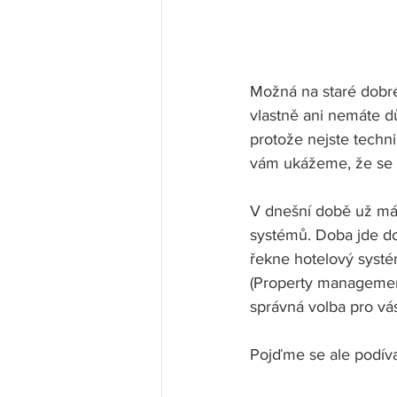
Možná na staré dobré 
vlastně ani nemáte d
protože nejste techni
vám ukážeme, že se 
V dnešní době už mát
systémů. Doba jde dop
řekne hotelový systé
(Property management
správná volba pro vás 
Pojďme se ale podíva