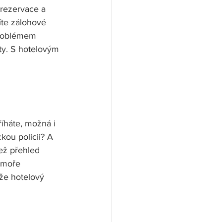
 rezervace a 
te zálohové 
problémem 
ty. S hotelovým 
říháte, možná i 
kou policii? A 
než přehled 
 moře 
že hotelový 