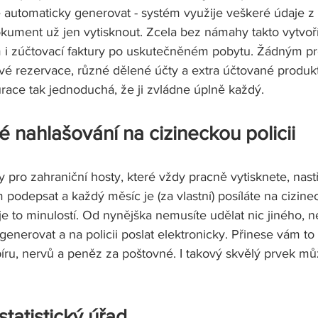
 automaticky generovat - systém využije veškeré údaje z
ument už jen vytisknout. Zcela bez námahy takto vytvoří
 ​​i zúčtovací faktury po uskutečněném pobytu. Žádným 
é rezervace, různé dělené účty a extra účtované produk
ace tak jednoduchá, že ji zvládne úplně každý. 
ké nahlašování na cizineckou policii
ky pro zahraniční hosty, které vždy pracně vytisknete, nast
 podepsat a každý měsíc je (za vlastní) posíláte na cizinec
je to minulostí. Od nynějška nemusíte udělat nic jiného, ​​
generovat a na policii poslat elektronicky. Přinese vám to
íru, nervů a peněz za poštovné. I takový skvělý prvek mů
statistický úřad 