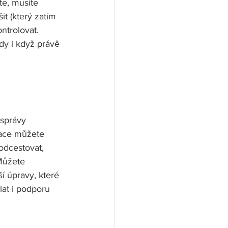
te, musíte 
t (který zatím 
ntrolovat. 
dy i když právě 
správy 
vace můžete 
 odcestovat, 
Můžete 
í úpravy, které 
at i podporu 