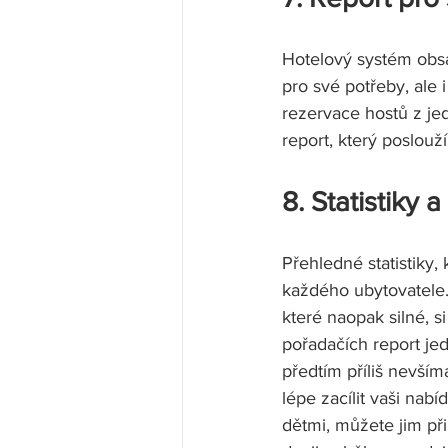
Hotelový systém obsa
pro své potřeby, ale 
rezervace hostů z je
report, který poslouž
8. Statistiky
Přehledné statistiky
každého ubytovatele. 
které naopak silné, s
pořadačích report jed
předtím příliš nevší
lépe zacílit vaši nab
dětmi, můžete jim př