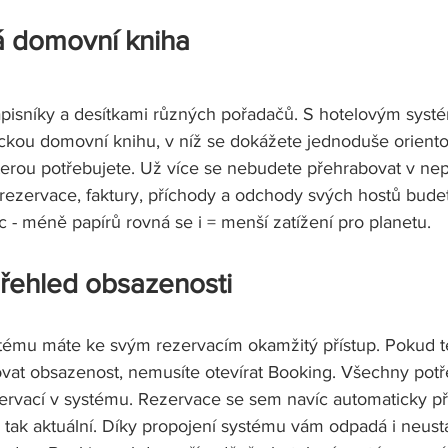
á domovní kniha   
zápisníky a desítkami různých pořadačů. S hotelovým sys
ckou domovní knihu, v níž se dokážete jednoduše oriento
kterou potřebujete. Už více se nebudete přehrabovat v ne
 rezervace, faktury, příchody a odchody svých hostů budet
 - méně papírů rovná se i = menší zatížení pro planetu.
řehled obsazenosti 
ému máte ke svým rezervacím okamžitý přístup. Pokud te
ovat obsazenost, nemusíte otevírat Booking. Všechny pot
zervací v systému. Rezervace se sem navíc automaticky př
 tak aktuální. Díky propojení systému vám odpadá i neustá