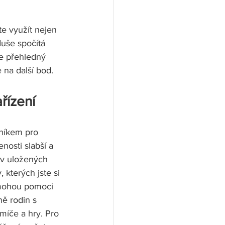
e využít nejen 
duše spočítá 
e přehledný 
 na další bod.
řízení
cníkem pro 
nosti slabší a 
 v uložených 
 kterých jste si 
 mohou pomoci 
ně rodin s 
míče a hry. Pro 