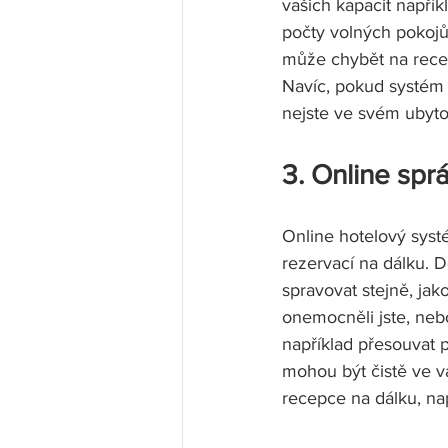
vašich kapacit napří
počty volných pokojů 
může chybět na recep
Navíc, pokud systém f
nejste ve svém ubytov
3. Online spr
Online hotelový syst
rezervací na dálku. 
spravovat stejně, jak
onemocněli jste, nebo
například přesouvat p
mohou být čistě ve v
recepce na dálku, na