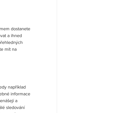
témem dostanete 
vat a ihned 
přehledných 
e mít na 
dy například 
řebné informace 
enášejí a 
lé sledování 