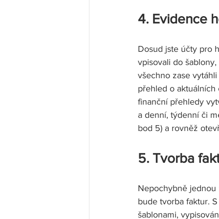
4. Evidence h
Dosud jste účty pro 
vpisovali do šablony, 
všechno zase vytáhli 
přehled o aktuálních 
finanční přehledy vyt
a denní, týdenní či m
bod 5) a rovněž otevř
5. Tvorba fak
Nepochybně jednou z 
bude tvorba faktur. 
šablonami, vypisován