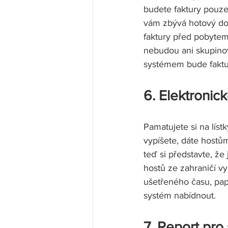
budete faktury pouze
vám zbývá hotový dok
faktury před pobytem
nebudou ani skupinov
systémem bude faktur
6. Elektronic
Pamatujete si na líst
vypíšete, dáte hostům
teď si představte, že 
hostů ze zahraničí vy
ušetřeného času, pap
systém nabídnout. 
7. Report pro 