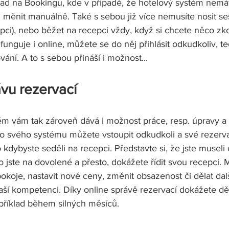
klad na Bookingu, kde v případě, že hotelový systém nemá
měnit manuálně. Také s sebou již více nemusíte nosit seši
ci), nebo běžet na recepci vždy, když si chcete něco zko
unguje i online, můžete se do něj přihlásit odkudkoliv, te
ání. A to s sebou přináší i možnost...
ávu rezervací
ém vám tak zároveň dává i možnost práce, resp. úpravy a 
Do svého systému můžete vstoupit odkudkoli a své rezer
o kdybyste seděli na recepci. Představte si, že jste museli
 jste na dovolené a přesto, dokážete řídit svou recepci. 
okoje, nastavit nové ceny, změnit obsazenost či dělat dalš
aší kompetenci. Díky online správě rezervací dokážete děl
příklad během silných měsíců.