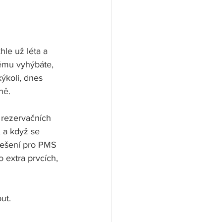
le už léta a 
ému vyhýbáte, 
kýkoli, dnes 
ně. 
 rezervačních 
 a když se 
řešení pro PMS 
 extra prvcích, 
ut.