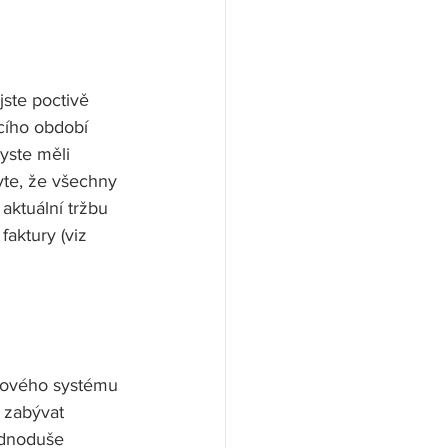
ste poctivě 
acího období 
yste měli 
avte, že všechny 
aktuální tržbu 
aktury (viz 
elového systému 
 zabývat 
ednoduše 