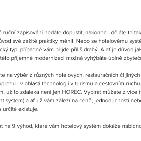
ruční zapisování nedáte dopustit, nakonec - děláte to takh
ůvod své zažité praktiky měnit. Nebo se hotelovému syst
cký typ, případně vám přijde příliš drahý. A ať je důvod ja
této příjemné modernizaci možná vyhýbáte úplně zbyteč
e na výběr z různých hotelových, restauračních či jiných
ředu i v oblasti technologií v turismu a cestovním ruchu,
m, už to zdaleka není jen HOREC. Vybírat můžete z více 
 system) a ať už vám záleží na ceně, jednoduchosti nebo
určitě existuje. 
t na 9 výhod, které vám hotelový systém dokáže nabídno