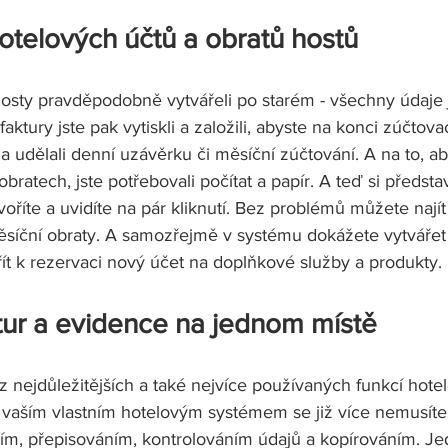
otelových účtů a obratů hostů 
hosty pravděpodobně vytvářeli po starém - všechny údaje j
faktury jste pak vytiskli a založili, abyste na konci zúčtov
a udělali denní uzávěrku či měsíční zúčtování. A na to, ab
obratech, jste potřebovali počítat a papír. A teď si předst
voříte a uvidíte na pár kliknutí. Bez problémů můžete najít 
ěsíční obraty. A samozřejmě v systému dokážete vytvářet f
ít k rezervaci nový účet na doplňkové služby a produkty. 
tur a evidence na jednom místě 
nejdůležitějších a také nejvíce používaných funkcí hot
S vaším vlastním hotelovým systémem se již více nemusíte
ím, přepisováním, kontrolováním údajů a kopírováním. J